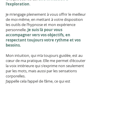
l'exploration
.
Je m'engage pleinement à vous offrir le meilleur
de moi-même, en mettant à votre disposition
les outils de l’hypnose et mon expérience
personnelle.
Je suis là pour vous
accompagner vers vos objectifs, en
respectant toujours votre rythme et vos
besoins.
Mon intuition, qui m’a toujours guidée, est au
cœur de ma pratique. Elle me permet d'écouter
la voix intérieure qui s'exprime non seulement
par les mots, mais aussi par les sensations
corporelles.
J’appelle cela l’appel de l’âme, ce qui est
profondément ancré en nous, inscrit dans
chacune de nos cellules.
C'est avec vous et à vos côtés que je vous
propose d'expérimenter cet accompagnement.
Ensemble, nous explorerons les chemins
de vos choix de vie, favorisant ainsi votre
apprentissage, votre libération et votre